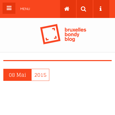
MENU
08 Mai
2015