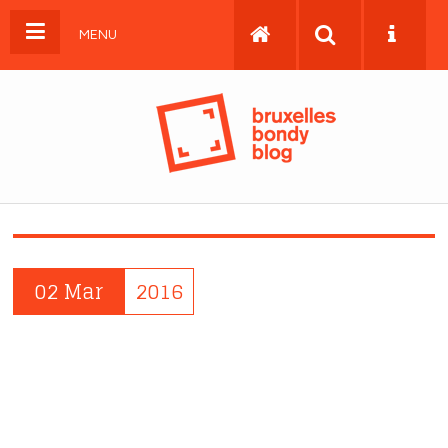
MENU
02 Mar
2016