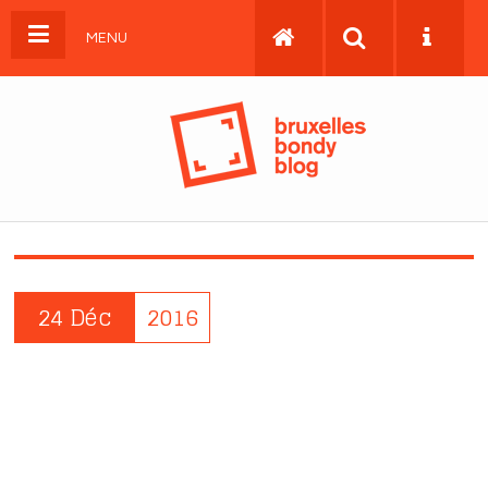
MENU
24 Déc
2016