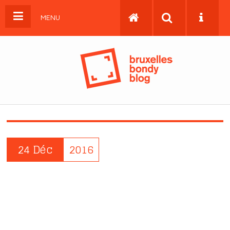
MENU
24 Déc
2016