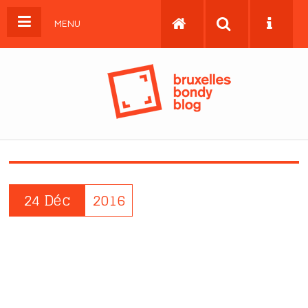
MENU
24 Déc
2016