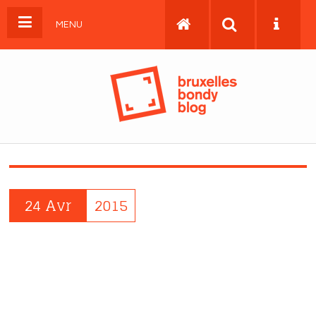
MENU
24 Avr
2015