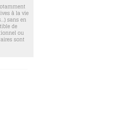
 notamment
ives à la vie
os…) sans en
ible de
tionnel ou
taires sont