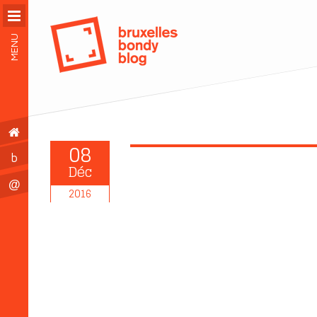
MENU
08
b
Déc
@
2016