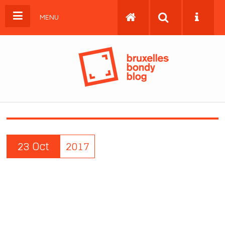
MENU
23 Oct
2017