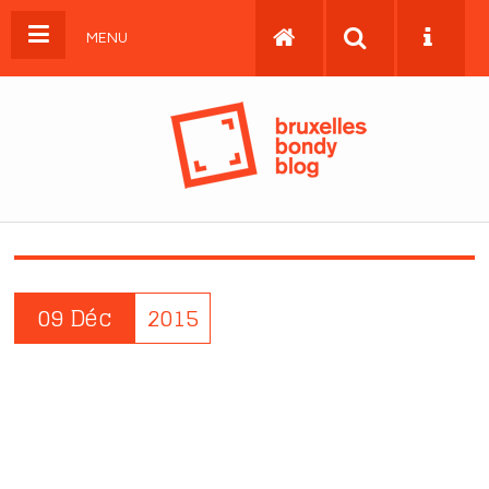
MENU
09 Déc
2015