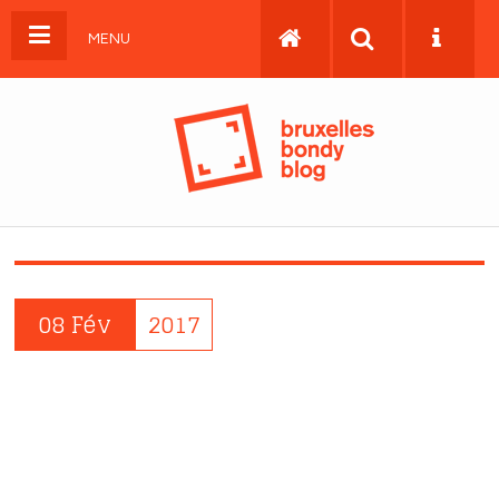
MENU
08 Fév
2017