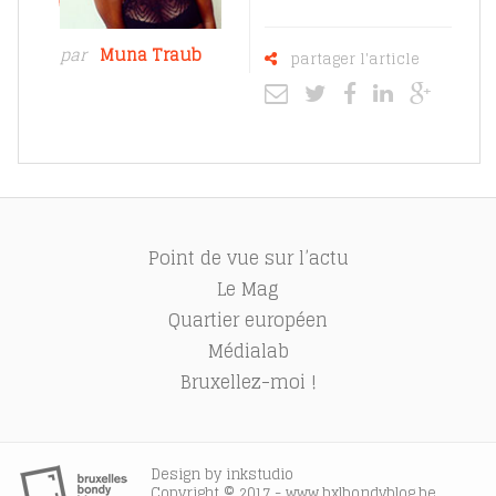
par
Muna Traub
partager l'article
Point de vue sur l’actu
Le Mag
Quartier européen
Médialab
Bruxellez-moi !
Design by
inkstudio
Copyright © 2017 - www.bxlbondyblog.be