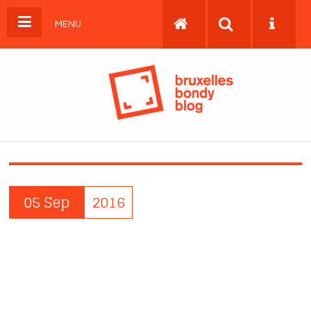
MENU
05 Sep
2016