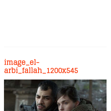
image_el-
arbi_fallah_1200x545