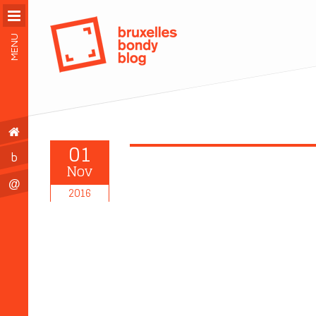
MENU
01
b
Nov
@
2016