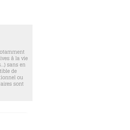
 notamment
ives à la vie
os…) sans en
ible de
tionnel ou
taires sont