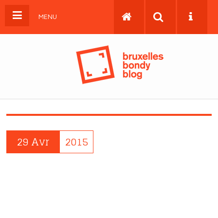
MENU
29 Avr
2015