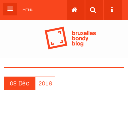
MENU
08 Déc
2016