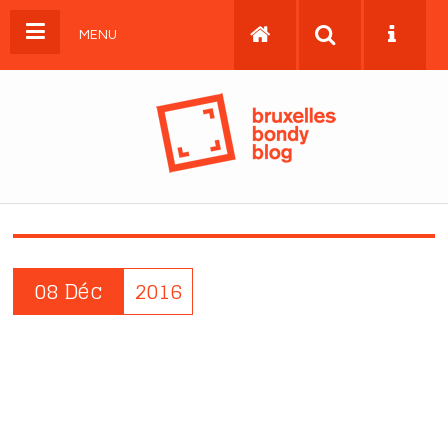
MENU
08 Déc
2016