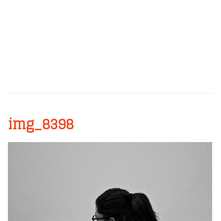
img_8398