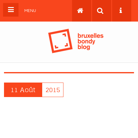
MENU
11 Août
2015