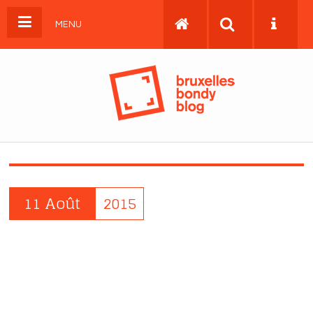
MENU
11 Août
2015