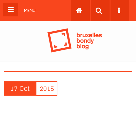
MENU
17 Oct
2015