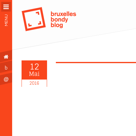
MENU
12
b
Mai
@
2016