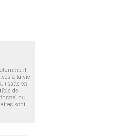
 notamment
ives à la vie
os…) sans en
ible de
tionnel ou
taires sont