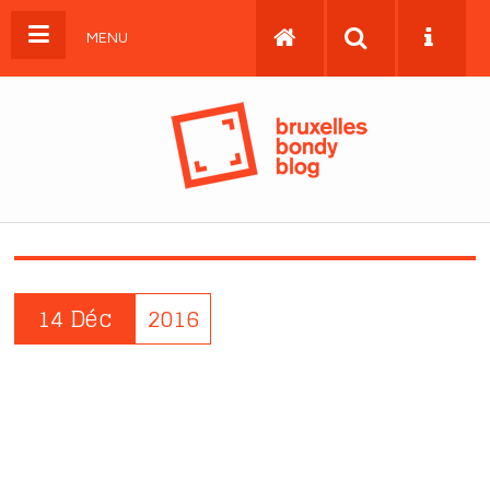
MENU
14 Déc
2016