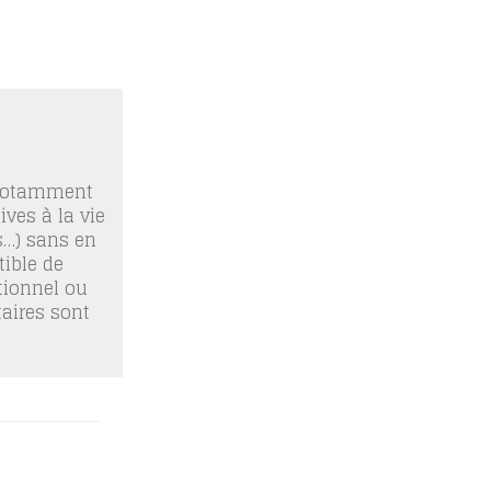
 notamment
ives à la vie
os…) sans en
ible de
tionnel ou
taires sont