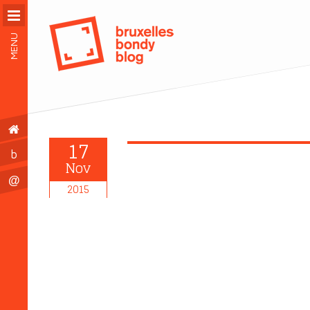
MENU
17
b
Nov
@
2015