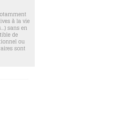
 notamment
ives à la vie
os…) sans en
ible de
tionnel ou
taires sont