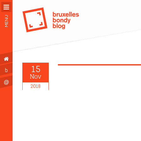
MENU
15
b
Nov
@
2018