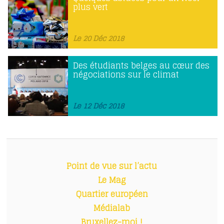
plus vert
Le 20 Déc 2018
Des étudiants belges au cœur des
négociations sur le climat
Le 12 Déc 2018
Point de vue sur l’actu
Le Mag
Quartier européen
Médialab
Bruxellez-moi !