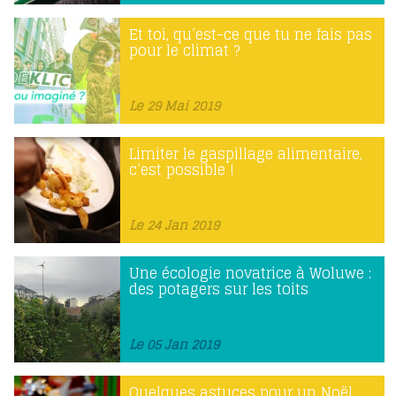
Et toi, qu’est-ce que tu ne fais pas
pour le climat ?
Le 29 Mai 2019
Limiter le gaspillage alimentaire,
c’est possible !
Le 24 Jan 2019
Une écologie novatrice à Woluwe :
des potagers sur les toits
Le 05 Jan 2019
Quelques astuces pour un Noël