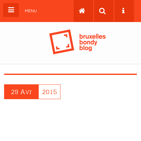
MENU
29 Avr
2015