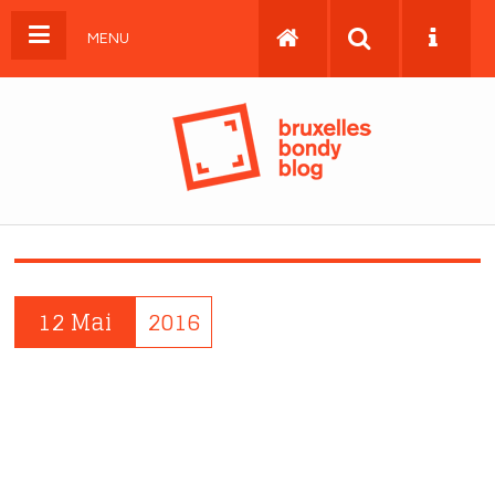
MENU
12 Mai
2016