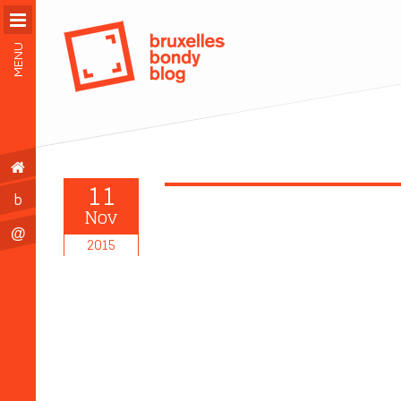
MENU
11
b
Nov
@
2015