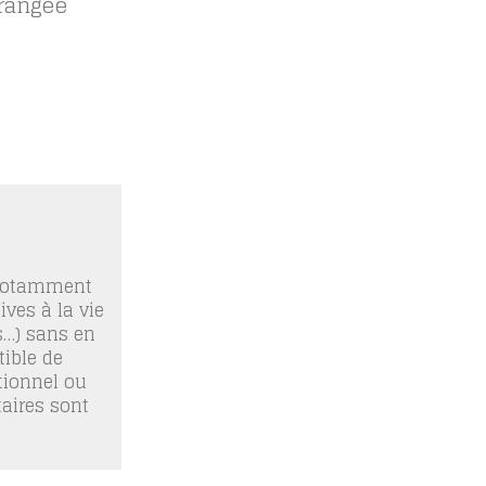
orangée
 notamment
ives à la vie
os…) sans en
ible de
tionnel ou
taires sont