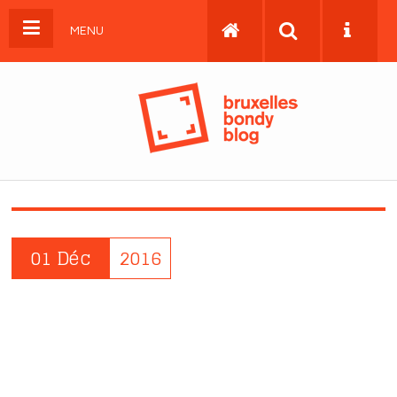
MENU
01 Déc
2016