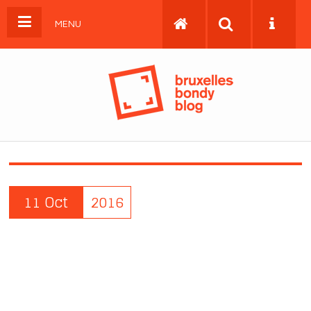
MENU
11 Oct
2016