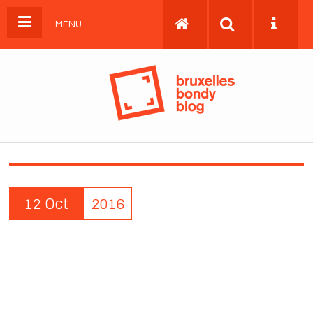
MENU
12 Oct
2016