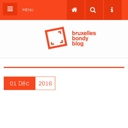
MENU
01 Déc
2016