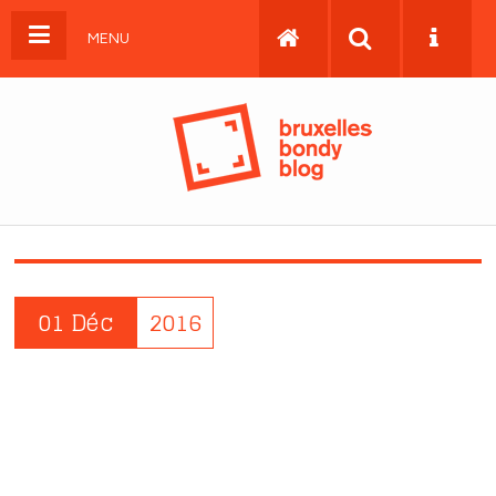
MENU
01 Déc
2016