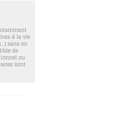
 notamment
ives à la vie
os…) sans en
ible de
tionnel ou
taires sont