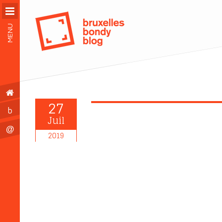
MENU
27
b
Juil
@
2019