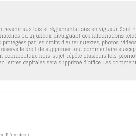
trevenir aux lois et réglementations en vigueur. Sont
famatoires ou injurieux, divulguant des informations relat
 protégées par les droits d’auteur (textes, photos, vidé
 réserve le droit de supprimer tout commentaire suscept
out commentaire hors-sujet, répété plusieurs fois, promo
 en lettres capitales sera supprimé d’office. Les commen
shed) (required)