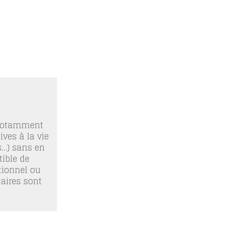
 notamment
ives à la vie
os…) sans en
ible de
tionnel ou
taires sont