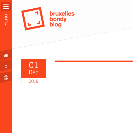
MENU
01
b
Déc
@
2016