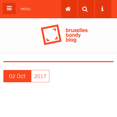
MENU
02 Oct
2017