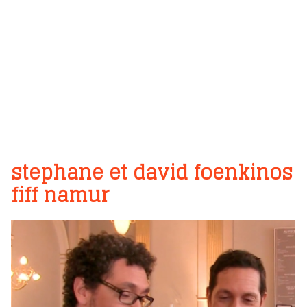
stephane et david foenkinos
fiff namur