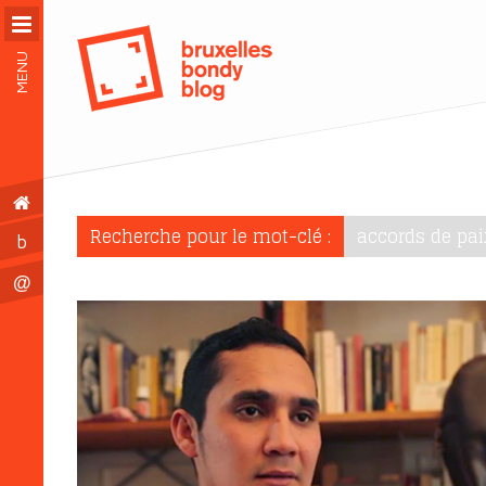
MENU
Recherche pour le mot-clé :
accords de pai
b
@