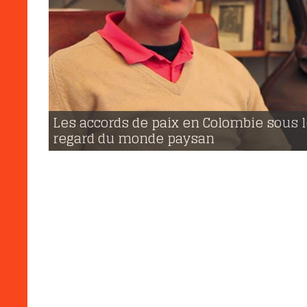
20 | 03 | 2017
voir
Les accords de paix en Colombie sous l
941
regard du monde paysan