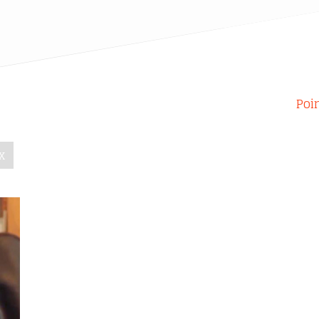
Poi
x