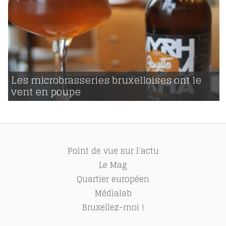
31 | 03 | 2016
voir
Les microbrasseries bruxelloises ont le
vent en poupe
943
Point de vue sur l’actu
Le Mag
Quartier européen
Médialab
Bruxellez-moi !