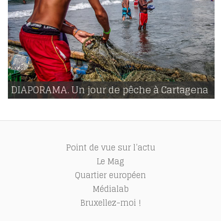
22 | 02 | 2015
voir
DIAPORAMA. Un jour de pêche à Cartagena
909
Point de vue sur l’actu
Le Mag
Quartier européen
Médialab
Bruxellez-moi !