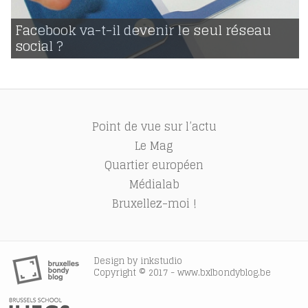
30 | 04 | 2017
voir
Facebook va-t-il devenir le seul réseau
social ?
719
Point de vue sur l’actu
Le Mag
Quartier européen
Médialab
Bruxellez-moi !
Design by
inkstudio
Copyright © 2017 - www.bxlbondyblog.be