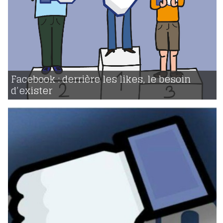
25 | 02 | 2018
voir
Facebook : derrière les likes, le besoin
d’exister
3683