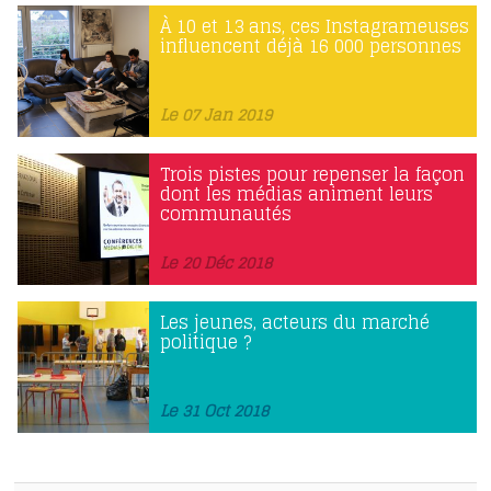
À 10 et 13 ans, ces Instagrameuses
influencent déjà 16 000 personnes
Le 07 Jan 2019
Trois pistes pour repenser la façon
dont les médias animent leurs
communautés
Le 20 Déc 2018
Les jeunes, acteurs du marché
politique ?
Le 31 Oct 2018