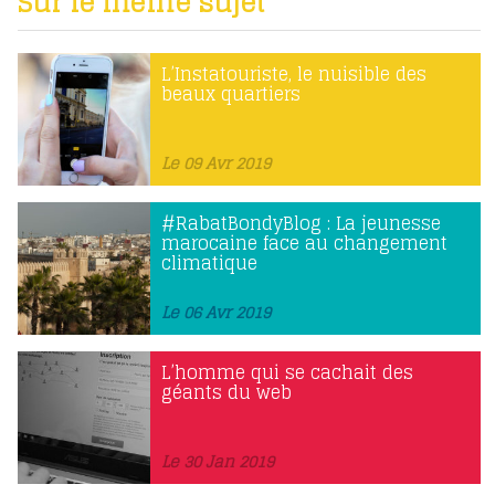
Sur le même sujet
L’Instatouriste, le nuisible des
beaux quartiers
Le 09 Avr 2019
#RabatBondyBlog : La jeunesse
marocaine face au changement
climatique
Le 06 Avr 2019
L’homme qui se cachait des
géants du web
Le 30 Jan 2019