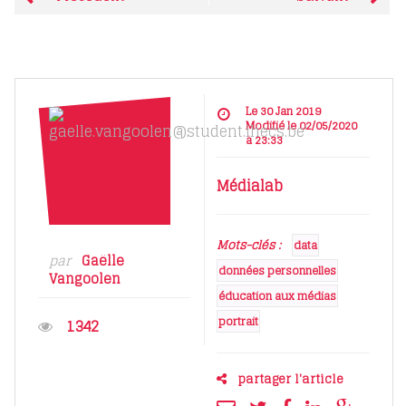
Le 30 Jan 2019
Modifié le 02/05/2020
à 23:33
Médialab
Mots-clés :
data
par
Gaëlle
données personnelles
Vangoolen
éducation aux médias
portrait
1342
partager l'article