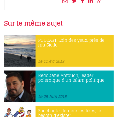
Sur le même sujet
PODCAST. Loin des yeux, près de
ma Sicile
Le 11 Avr 2019
Redouane Ahrouch, leader
polémique d’un Islam politique
Le 28 Juin 2018
Facebook : derrière les likes, le
besoin d’exister