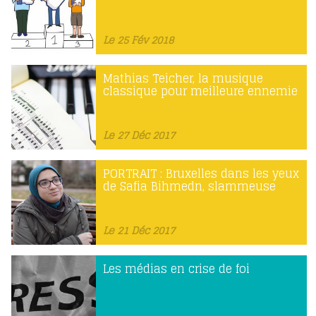
Le 25 Fév 2018
Mathias Teicher, la musique
classique pour meilleure ennemie
Le 27 Déc 2017
PORTRAIT : Bruxelles dans les yeux
de Safia Bihmedn, slammeuse
Le 21 Déc 2017
Les médias en crise de foi