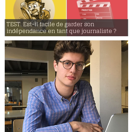
20 | 05 | 2017
voir
TEST. Est-il facile de garder son
indépendance en tant que journaliste ?
3872