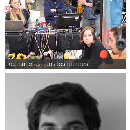
22 | 03 | 2019
voir
Journalistes, tous les mêmes ?
3177