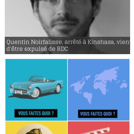
21 | 09 | 2017
voir
Quentin Noirfalisse, arrêté à Kinshasa, vient
d’être expulsé de RDC
1872