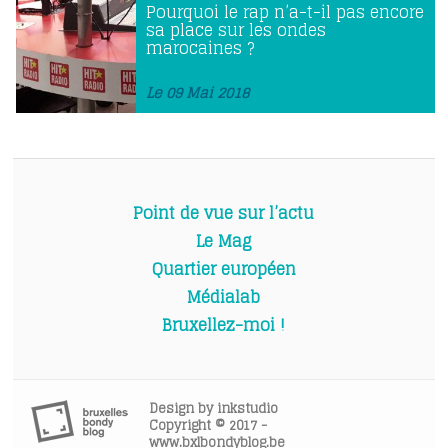
Pourquoi le rap n’a-t-il pas encore
sa place sur les ondes
marocaines ?
Le 09 Mai 2018
Point de vue sur l’actu
Le Mag
Quartier européen
Médialab
Bruxellez-moi !
Design by
inkstudio
Copyright © 2017 -
www.bxlbondyblog.be