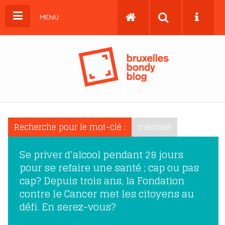
MENU
Recherche pour le mot-clé :
mentale
Se priver d'alcool pendant 28 jours
pour se refaire une santé ; cap ou pas
cap? Depuis trois ans, la Fondation
contre le Cancer met les citoyens au
défi. En serez-vous?