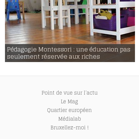
27 | 03 | 2017
voir
Pédagogie Montessori : une éducation pas
seulement réservée aux riches
16414
Point de vue sur l’actu
Le Mag
Quartier européen
Médialab
Bruxellez-moi !