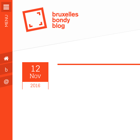
MENU
12
b
Nov
@
2016