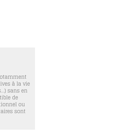
 notamment
ives à la vie
os…) sans en
ible de
tionnel ou
taires sont