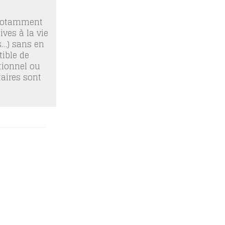
 notamment
ives à la vie
os…) sans en
ible de
tionnel ou
taires sont