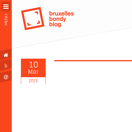
MENU
10
b
Mar
@
2015