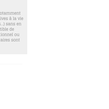
 notamment
ives à la vie
os…) sans en
ible de
tionnel ou
taires sont