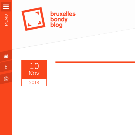
MENU
10
b
Nov
@
2016