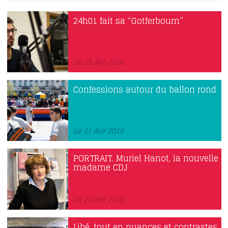
24h01 fait sa “Gotferboum”
Le 29 Avr 2016
Confessions autour du ballon rond
Le 21 Avr 2016
PORTRAIT. Muriel Hanot, la nouvelle
madame CDJ
Le 20 Avr 2016
Libé, tout en nuances et contrastes