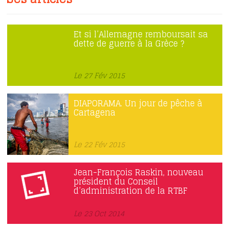
Et si l’Allemagne remboursait sa
dette de guerre à la Grèce ?
Le 27 Fév 2015
DIAPORAMA. Un jour de pêche à
Cartagena
Le 22 Fév 2015
Jean-François Raskin, nouveau
président du Conseil
d’administration de la RTBF
Le 23 Oct 2014