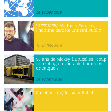
Le 18 Déc 2018
INTERVIEW. Matthieu Frances,
l’homme derrière Ennemi Public
Le 16 Déc 2018
90 ans de Mickey à Bruxelles : coup
marketing ou véritable hommage
artistique ?
Le 16 Nov 2018
Street art : (re)Dessiner Rabat