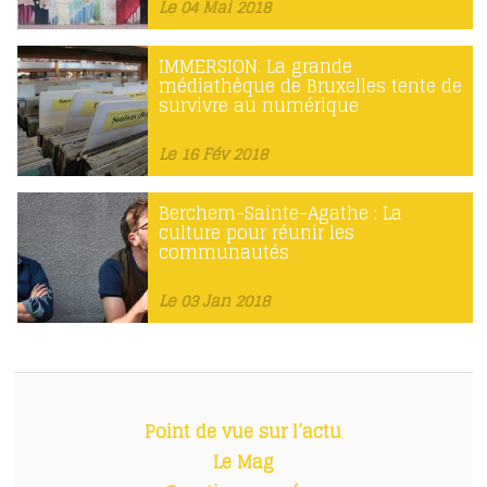
Le 04 Mai 2018
IMMERSION. La grande
médiathèque de Bruxelles tente de
survivre au numérique
Le 16 Fév 2018
Berchem-Sainte-Agathe : La
culture pour réunir les
communautés
Le 03 Jan 2018
Point de vue sur l’actu
Le Mag