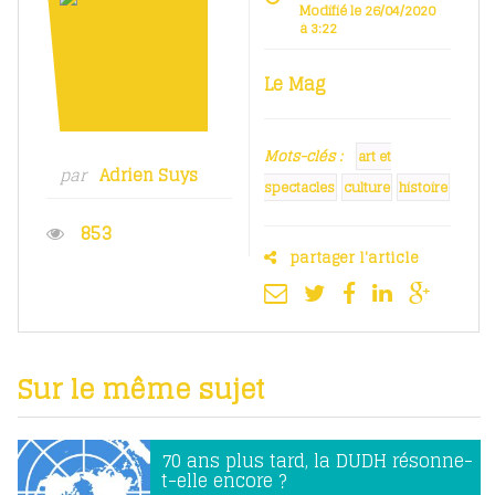
Modifié le 26/04/2020
à 3:22
Le Mag
Mots-clés :
art et
par
Adrien Suys
spectacles
culture
histoire
853
partager l'article
Sur le même sujet
70 ans plus tard, la DUDH résonne-
t-elle encore ?